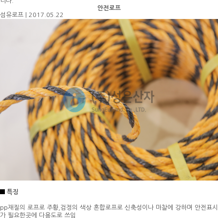
니다.
안전로프
섬유로프
|
2017.05.22
특징
pp재질의 로프로 주황,검정의 색상 혼합로프로 신축성이나 마찰에 강하며 안전표시
가 필요한곳에 다용도로 쓰임