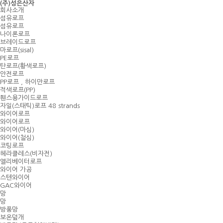
(주)성은산자
회사소개
섬유로프
섬유로프
나이론로프
브레이드로프
마로프(sisal)
PE로프
탄로프(황색로프)
안전로프
PP로프 , 하이만로프
적색로프(PP)
휀스용가이드로프
자일(스태틱)로프 48 strands
와이어로프
와이어로프
와이어(마심)
와이어(철심)
코팅로프
헤라클레스(비자전)
엘리베이터로프
와이어 가공
스텐와이어
GAC와이어
망
망
방풍망
보온덮개