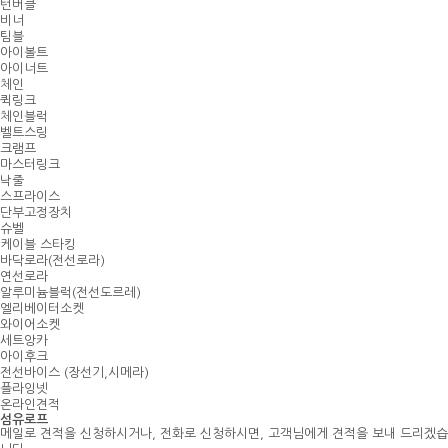
턴버클
비너
팀블
아이볼트
아이너트
체인
퀵링크
체인블럭
벨트스링
크램프
마스터링크
낙줄
스프라이스
단부고정장치
슈벨
케이블 스타킹
바닥로라(전선로라)
연선로라
알루미늄블럭(전선도르레)
엘리베이터소켓
와이어소켓
세트앙카
아이후크
전선바이스 (장선기,시메라)
플라잉넷
온라인견적
섬유로프
메일로 견적을 신청하시거나, 전화로 신청하시면, 고객님에게 견적을 보내 드리겠습