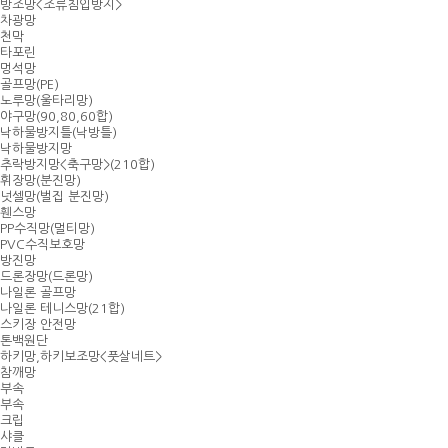
방조망<조류침입방지>
차광망
천막
타포린
멍석망
골프망(PE)
노루망(울타리망)
야구망(90,80,60합)
낙하물방지틀(낙방틀)
낙하물방지망
추락방지망<축구망>(210합)
휘장망(분진망)
넛셀망(벌집 분진망)
휀스망
PP수직망(멀티망)
PVC수직보호망
방진망
드론장망(드론망)
나일론 골프망
나일론 테니스망(21합)
스키장 안전망
톤백원단
하키망,하키보조망<풋살네트>
참깨망
부속
부속
크립
샤클