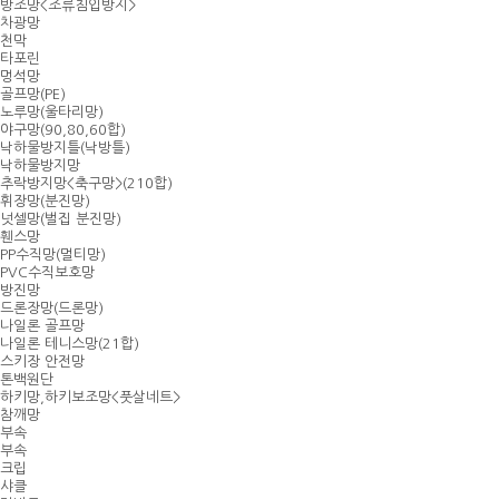
방조망<조류침입방지>
차광망
천막
타포린
멍석망
골프망(PE)
노루망(울타리망)
야구망(90,80,60합)
낙하물방지틀(낙방틀)
낙하물방지망
추락방지망<축구망>(210합)
휘장망(분진망)
넛셀망(벌집 분진망)
휀스망
PP수직망(멀티망)
PVC수직보호망
방진망
드론장망(드론망)
나일론 골프망
나일론 테니스망(21합)
스키장 안전망
톤백원단
하키망,하키보조망<풋살네트>
참깨망
부속
부속
크립
샤클