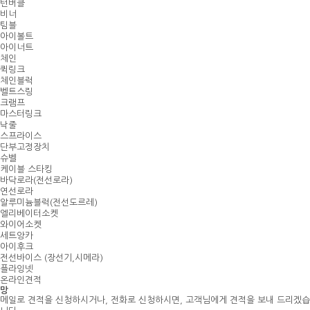
턴버클
비너
팀블
아이볼트
아이너트
체인
퀵링크
체인블럭
벨트스링
크램프
마스터링크
낙줄
스프라이스
단부고정장치
슈벨
케이블 스타킹
바닥로라(전선로라)
연선로라
알루미늄블럭(전선도르레)
엘리베이터소켓
와이어소켓
세트앙카
아이후크
전선바이스 (장선기,시메라)
플라잉넷
온라인견적
망
메일로 견적을 신청하시거나, 전화로 신청하시면, 고객님에게 견적을 보내 드리겠습