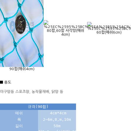
80합,60합 사각망(매쉬
60합(매쉬6cm)
4cm)
90합(매쉬4cm)
용도
야구망등 스포츠망, 농작물재배, 닭망 등
규격(90합)
매쉬
4cm*4cm
폭
2~6m,8,m,10m
길이
50m