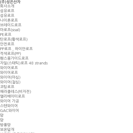
(주)성은산자
회사소개
섬유로프
섬유로프
나이론로프
브레이드로프
마로프(sisal)
PE로프
탄로프(황색로프)
안전로프
PP로프 , 하이만로프
적색로프(PP)
휀스용가이드로프
자일(스태틱)로프 48 strands
와이어로프
와이어로프
와이어(마심)
와이어(철심)
코팅로프
헤라클레스(비자전)
엘리베이터로프
와이어 가공
스텐와이어
GAC와이어
망
망
방풍망
보온덮개