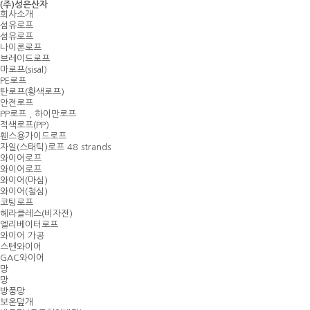
(주)성은산자
회사소개
섬유로프
섬유로프
나이론로프
브레이드로프
마로프(sisal)
PE로프
탄로프(황색로프)
안전로프
PP로프 , 하이만로프
적색로프(PP)
휀스용가이드로프
자일(스태틱)로프 48 strands
와이어로프
와이어로프
와이어(마심)
와이어(철심)
코팅로프
헤라클레스(비자전)
엘리베이터로프
와이어 가공
스텐와이어
GAC와이어
망
망
방풍망
보온덮개