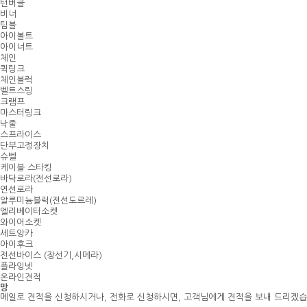
턴버클
비너
팀블
아이볼트
아이너트
체인
퀵링크
체인블럭
벨트스링
크램프
마스터링크
낙줄
스프라이스
단부고정장치
슈벨
케이블 스타킹
바닥로라(전선로라)
연선로라
알루미늄블럭(전선도르레)
엘리베이터소켓
와이어소켓
세트앙카
아이후크
전선바이스 (장선기,시메라)
플라잉넷
온라인견적
망
메일로 견적을 신청하시거나, 전화로 신청하시면, 고객님에게 견적을 보내 드리겠습