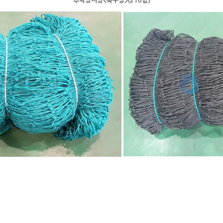
추락방지망<축구망>(210합)