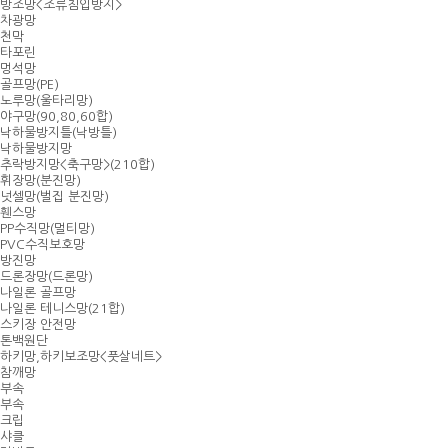
방조망<조류침입방지>
차광망
천막
타포린
멍석망
골프망(PE)
노루망(울타리망)
야구망(90,80,60합)
낙하물방지틀(낙방틀)
낙하물방지망
추락방지망<축구망>(210합)
휘장망(분진망)
넛셀망(벌집 분진망)
휀스망
PP수직망(멀티망)
PVC수직보호망
방진망
드론장망(드론망)
나일론 골프망
나일론 테니스망(21합)
스키장 안전망
톤백원단
하키망,하키보조망<풋살네트>
참깨망
부속
부속
크립
샤클