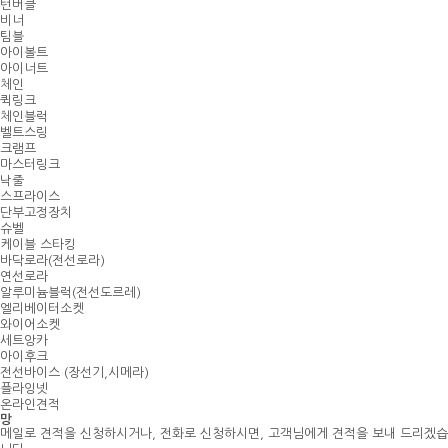
턴버클
비너
팀블
아이볼트
아이너트
체인
퀵링크
체인블럭
벨트스링
크램프
마스터링크
낙줄
스프라이스
단부고정장치
슈벨
케이블 스타킹
바닥로라(전선로라)
연선로라
알루미늄블럭(전선도르레)
엘리베이터소켓
와이어소켓
세트앙카
아이후크
전선바이스 (장선기,시메라)
플라잉넷
온라인견적
망
메일로 견적을 신청하시거나, 전화로 신청하시면, 고객님에게 견적을 보내 드리겠습