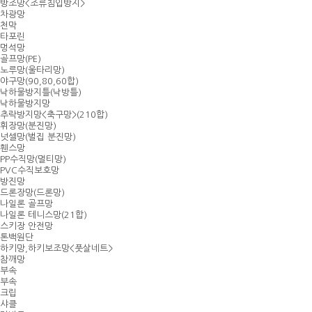
방조망<조류침입방지>
차광망
천막
타포린
멍석망
골프망(PE)
노루망(울타리망)
야구망(90,80,60합)
낙하물방지틀(낙방틀)
낙하물방지망
추락방지망<축구망>(210합)
휘장망(분진망)
넛셀망(벌집 분진망)
휀스망
PP수직망(멀티망)
PVC수직보호망
방진망
드론장망(드론망)
나일론 골프망
나일론 테니스망(21합)
스키장 안전망
톤백원단
하키망,하키보조망<풋살네트>
참깨망
부속
부속
크립
샤클