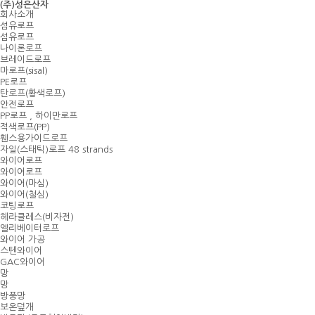
(주)성은산자
회사소개
섬유로프
섬유로프
나이론로프
브레이드로프
마로프(sisal)
PE로프
탄로프(황색로프)
안전로프
PP로프 , 하이만로프
적색로프(PP)
휀스용가이드로프
자일(스태틱)로프 48 strands
와이어로프
와이어로프
와이어(마심)
와이어(철심)
코팅로프
헤라클레스(비자전)
엘리베이터로프
와이어 가공
스텐와이어
GAC와이어
망
망
방풍망
보온덮개