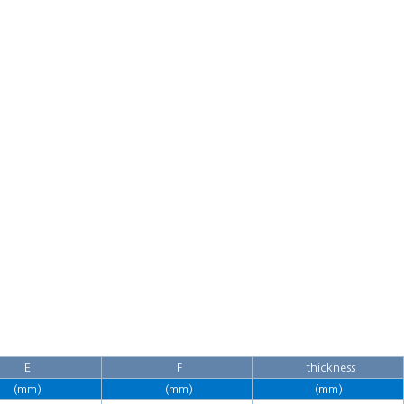
E
F
thickness
(mm)
(mm)
(mm)