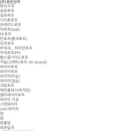
(주)성은산자
회사소개
섬유로프
섬유로프
나이론로프
브레이드로프
마로프(sisal)
PE로프
탄로프(황색로프)
안전로프
PP로프 , 하이만로프
적색로프(PP)
휀스용가이드로프
자일(스태틱)로프 48 strands
와이어로프
와이어로프
와이어(마심)
와이어(철심)
코팅로프
헤라클레스(비자전)
엘리베이터로프
와이어 가공
스텐와이어
GAC와이어
망
망
방풍망
보온덮개