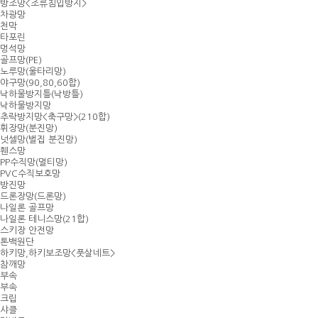
방조망<조류침입방지>
차광망
천막
타포린
멍석망
골프망(PE)
노루망(울타리망)
야구망(90,80,60합)
낙하물방지틀(낙방틀)
낙하물방지망
추락방지망<축구망>(210합)
휘장망(분진망)
넛셀망(벌집 분진망)
휀스망
PP수직망(멀티망)
PVC수직보호망
방진망
드론장망(드론망)
나일론 골프망
나일론 테니스망(21합)
스키장 안전망
톤백원단
하키망,하키보조망<풋살네트>
참깨망
부속
부속
크립
샤클