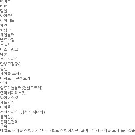
턴버클
비너
팀블
아이볼트
아이너트
체인
퀵링크
체인블럭
벨트스링
크램프
마스터링크
낙줄
스프라이스
단부고정장치
슈벨
케이블 스타킹
바닥로라(전선로라)
연선로라
알루미늄블럭(전선도르레)
엘리베이터소켓
와이어소켓
세트앙카
아이후크
전선바이스 (장선기,시메라)
플라잉넷
온라인견적
부속
메일로 견적을 신청하시거나, 전화로 신청하시면, 고객님에게 견적을 보내 드리겠습