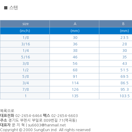
■ 스텐
size
A
B
(inch)
(mm)
(mm)
1/8
30
23.5
3/16
36
28
1/4
38
30
5/16
46
35
3/8
56
43
1/2
68
51.5
5/8
91
69.5
3/4
114
86.5
7/8
126
95.3
1
135
103.5
목록으로
대표전화
02-2654-6464
팩스
02-2654-6603
주소
경기도 부천시 부일로 809번길 71(역곡동)
대표자
문 지 혁 | su6603@hanmail.net
Copyright © 2000 SungEun Ind. All rights reserved